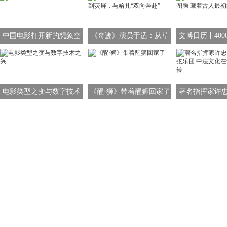
中国电影打开新的想象空
《奇迹》演员于适：从草
文博日历丨400
间
原到荧屏，与哈扎“双向奔
龙图腾 藏着古
赴”
象
电影类型之变与数字技术
《醒·狮》带着醒狮回家了
著名指挥家许
之兴
管弦乐团 中法
舞台流