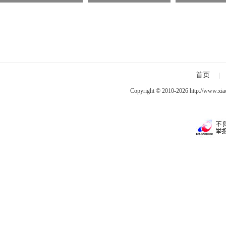
管弦乐团 中法文化在音乐
千万，嫣然天
舞台流转
捐款已超1570
企业愿无偿
首页
|
Copyright © 2010-2026
http://www.xia