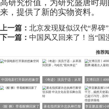
高研究价值，为研究盛唐时期
来，提供了新的实物资料。
上一篇：
北京发现疑似汉代“界碑
下一篇：
中国风又回来了！当“国
推荐阅
中国电影打开新的想象空
《奇迹》演员于适：从草
文博日历丨400
间
原到荧屏，与哈扎“双向奔
龙图腾 藏着古
赴”
象
《醒·狮》带着醒狮回家了
著名指挥家许忠执棒巴黎
李亚鹏直播5小