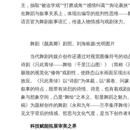
主，抽取“被迫学戏”“打磨成角”“感情纠葛”“舆论
在舞蹈与叙事关系上，体现出编导的批判性思维——
语言皆为舞剧叙事语汇，传递人物情感与戏剧张力。
舞剧《颜真卿》剧照。刘海栋摄/光明图片
当代舞剧跨媒介创作还通过对视觉图像符号的动态转
诗剧《只此青绿——舞绘〈千里江山图〉》（简称《
极致的视觉化“修饰”戏剧性，使静态山水画面呈现出
效应。《只此青绿》以“诗剧”为体裁，以“展卷、问
叙事的特点，既带有浓烈的诗情、诗意，也有着戏剧
象与想象空间，凸显“舞绘”之本义、彰显舞蹈之魅力
稿》为题材创作的舞剧《永和九年——兰亭集序舞传
见文字背后的情感、哲思与文化气度，是当下创作者
科技赋能拓展审美之界