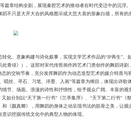
裹挟”等篇章结构全剧，展现秦腔艺术的推动者在时代变迁中的沉浮
舞蹈不只是大开大合的风格图示或大悲大喜的形象白描，所有的
化、意象构建与诗化叙事，实现文学艺术作品的“IP再生”。
只此青绿》）。这部对宋代传世画作跨艺术门类创作的舞蹈诗剧
动态的交响节奏，充分发挥舞蹈作为动态造型艺术的媒介特质与
篆、唱丝、寻石、习笔、淬墨、入画”等篇章为纲目，体现出诗歌
的情节、场面。浪漫的诗性和抒情性，给予观众广阔、丰富的视
。又如分别以“天下第一行书”《兰亭集序》、“天下第二行书”《
》和《颜真卿》，用舞蹈的身体之动呈现书法的筋骨之美，让观
有意识挖掘传统文化中的典型人物的体现。