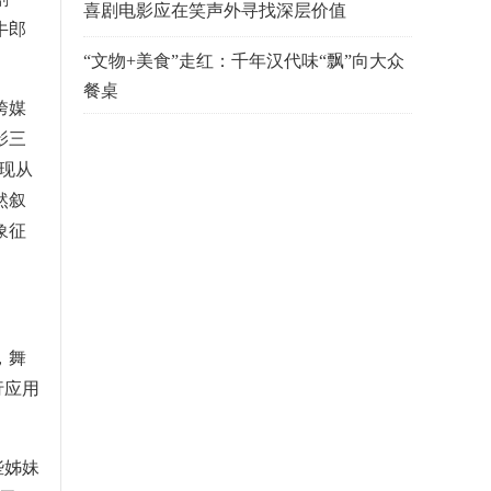
喜剧电影应在笑声外寻找深层价值
牛郎
“文物+美食”走红：千年汉代味“飘”向大众
餐桌
跨媒
影三
实现从
然叙
象征
，舞
行应用
些姊妹