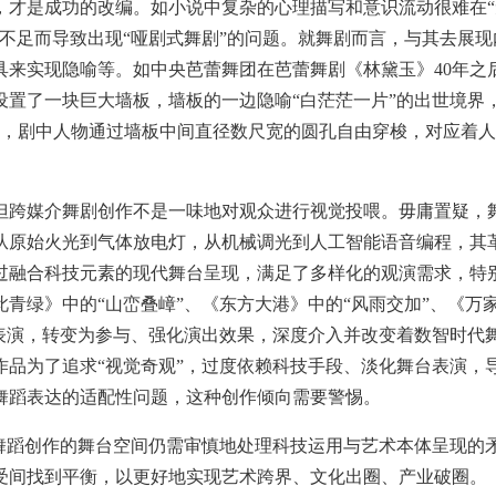
，才是成功的改编。如小说中复杂的心理描写和意识流动很难在“
不足而导致出现“哑剧式舞剧”的问题。就舞剧而言，与其去展现
具来实现隐喻等。如中央芭蕾舞团在芭蕾舞剧《林黛玉》40年之
置了一块巨大墙板，墙板的一边隐喻“白茫茫一片”的出世境界
转，剧中人物通过墙板中间直径数尺宽的圆孔自由穿梭，对应着
跨媒介舞剧创作不是一味地对观众进行视觉投喂。毋庸置疑，
从原始火光到气体放电灯，从机械调光到人工智能语音编程，其
过融合科技元素的现代舞台呈现，满足了多样化的观演需求，特
青绿》中的“山峦叠嶂”、《东方大港》中的“风雨交加”、《万
表演，转变为参与、强化演出效果，深度介入并改变着数智时代
品为了追求“视觉奇观”，过度依赖科技手段、淡化舞台表演，
舞蹈表达的适配性问题，这种创作倾向需要警惕。
蹈创作的舞台空间仍需审慎地处理科技运用与艺术本体呈现的
受间找到平衡，以更好地实现艺术跨界、文化出圈、产业破圈。