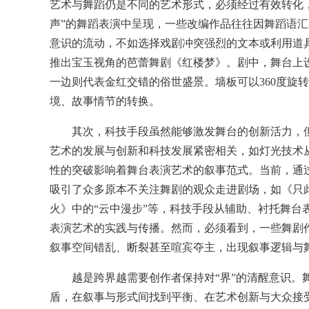
艺术与舞蹈仍是不同的艺术形式，必须经过有效转化
声”的舞蹈表演中呈现，一些改编作品往往因舞蹈语汇
意识的流动，不如选择戏剧冲突强烈的文本或利用道
推出宝玉视角的芭蕾舞剧《红楼梦》。剧中，舞台上设
一边则代表金红交错的俗世盛景。墙板可以360度旋
境、故事情节的转换。
其次，科技手段虽然能够激发舞台的创新活力，但
艺术的发展与创新和科技发展紧密相关，如灯光技术
性的突破影响着舞台表演艺术的叙事范式。当前，通
吸引了众多原本不关注舞剧的观众走进剧场，如《只此
火》中的“云中漫步”等，科技手段从辅助、衬托舞台
表演艺术的实践与传播。然而，必须看到，一些舞剧作
叙事空间错乱、断裂甚至喧宾夺主，出现叙事逻辑与
越是跨界越需要创作者保持对“界”的清醒意识。舞
盾，在叙事与形式间找到平衡、在艺术创新与大众接