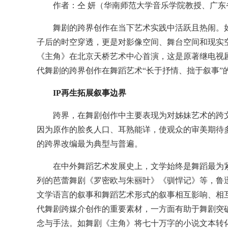
作者：仝 妍（华南师范大学音乐学院教授、广东
舞剧的跨界创作在当下艺术实践中活跃且热闹。如2
子后的时空穿透，更是对影像空间、舞台空间和现实空间
《主角》在北京天桥艺术中心首演，这是原著继电视
代舞剧的跨界创作在舞蹈艺术“长于抒情、拙于叙事”
IP再生拓展叙事边界
跨界，在舞剧创作中主要表现为对姊妹艺术的跨文
因为原作的脍炙人口、耳熟能详，使观众的审美期待
的跨界改编最为典型与普遍。
在中外舞蹈艺术发展史上，文学始终是舞蹈最为紧
列的芭蕾舞剧《罗密欧与朱丽叶》《驯悍记》等，鲁
文学语言的叙事和舞蹈艺术形式的叙事相互影响、相互
代舞剧跨媒介创作的重要素材，一方面有助于舞剧突破
念与手法。如舞剧《主角》将七十万字的小说文本转化