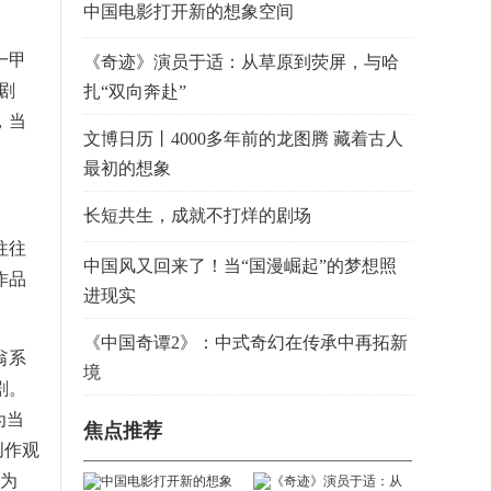
中国电影打开新的想象空间
一甲
《奇迹》演员于适：从草原到荧屏，与哈
剧
扎“双向奔赴”
，当
文博日历丨4000多年前的龙图腾 藏着古人
最初的想象
长短共生，成就不打烊的剧场
往往
中国风又回来了！当“国漫崛起”的梦想照
作品
进现实
《中国奇谭2》：中式奇幻在传承中再拓新
翁系
境
剧。
为当
焦点推荐
创作观
达为