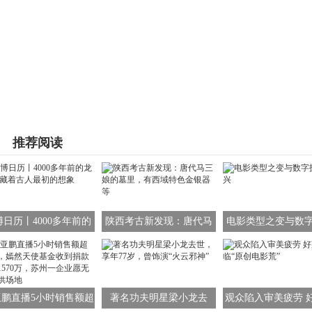
推荐阅读
博日历丨4000多年前的
陕西考古新发现：唐代马
电影类型之变与数
图腾 藏着古人最初的想
三娘的墓里，有西域特色
之兴
象
金银器等
亚鹏直播5小时销售额超
著名功夫明星梁小龙去
观众陷入审美疲劳 