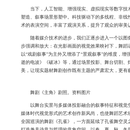
当下，人工智能、增强现实、虚拟现实等数字技术手
塑造、叙事场景形塑中。科技驱动下的多线程、非线性
术的表演空间，丰富了观演关系，提升了观众的审美
随着媒介技术的进步，我们正逐步进入一个以图像
步强调和放大：在光影画面的视觉效果映衬下，舞蹈
以“戏剧叙事”为主外又增添了“景观叙事”的维度，
逝的电波》《破冰》等，通过场景投影、舞台切割、灯
美，让现实题材舞剧创作既有主题的严肃宏大，更有
舞剧《主角》剧照。资料图片
以舞台实景与多媒体投影融合的叙事特征和视觉空间
媒体时代视觉形式的艺术创作新风尚，也使舞蹈艺术欣
全国巡演的舞剧《孔雀》，一方面延续了孔雀舞空灵之
打造兼具诗意与哲理的意象空间，以春、夏、秋、冬