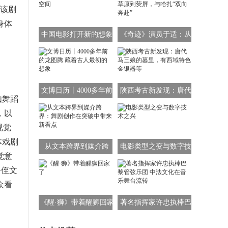
。该剧
身体
中国电影打开新的想象
《奇迹》演员于适：从
空间
草原到荧屏，与哈扎“双
向奔赴”
文博日历丨4000多年前
陕西考古新发现：唐代
如舞蹈
的龙图腾 藏着古人最初
马三娘的墓里，有西域
，以
的想象
特色金银器等
视觉
体戏剧
从文本跨界到媒介跨
电影类型之变与数字技
觉意
界：舞剧创作在突破中
术之兴
祭侄文
带来新看点
众看
《醒·狮》带着醒狮回家
著名指挥家许忠执棒巴
了
黎管弦乐团 中法文化在