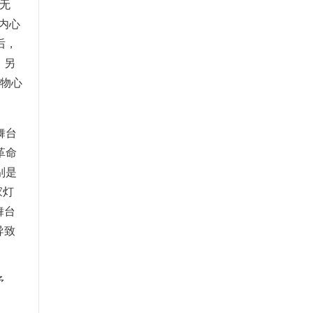
无
内心
后，
，另
人物心
舞台
革命
别是
家灯
舞台
导致
矛