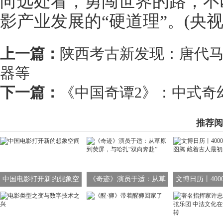
向远处看，勇闯世界的路，不
影产业发展的“硬道理”。(央
上一篇：
陕西考古新发现：唐代
器等
下一篇：
《中国奇谭2》：中式奇
推荐阅
中国电影打开新的想象空
《奇迹》演员于适：从草
文博日历丨400
间
原到荧屏，与哈扎“双向奔
龙图腾 藏着古
赴”
象