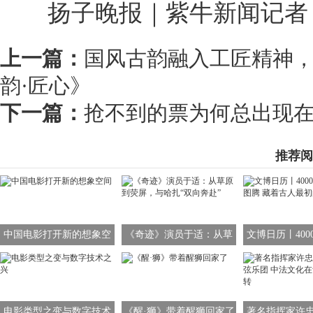
扬子晚报｜紫牛新闻记者 
上一篇：
国风古韵融入工匠精神
韵·匠心》
下一篇：
抢不到的票为何总出现
推荐阅
中国电影打开新的想象空
《奇迹》演员于适：从草
文博日历丨400
间
原到荧屏，与哈扎“双向奔
龙图腾 藏着古
赴”
象
电影类型之变与数字技术
《醒·狮》带着醒狮回家了
著名指挥家许