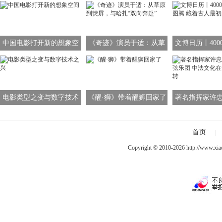
中国电影打开新的想象空
《奇迹》演员于适：从草
文博日历丨400
间
原到荧屏，与哈扎“双向奔
龙图腾 藏着古
赴”
象
电影类型之变与数字技术
《醒·狮》带着醒狮回家了
著名指挥家许
之兴
管弦乐团 中法
舞台流
首页
|
Copyright © 2010-2026
http://www.xia