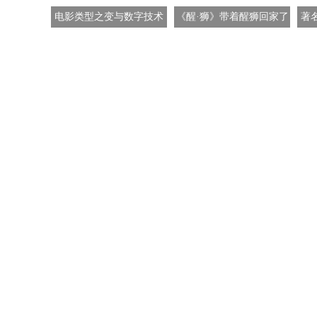
电影类型之变与数字技术
《醒·狮》带着醒狮回家了
著
之兴
管