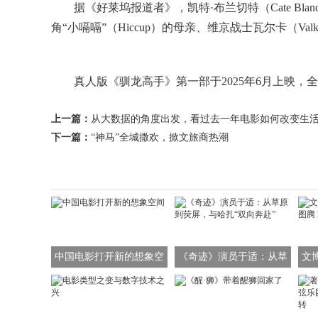
据《好莱坞报道者》，凯特·布兰切特（Cate Bla
角“小嗝嗝”（Hiccup）的母亲、维京战士瓦尔卡（
真人版《驯龙高手》第一部于2025年6月上映，全球票房
上一篇：
从大数据的角度出发，看过去一年电影如何改变生
下一篇：
“神马”全城撒欢，掀文旅商热潮
中国电影打开新的想象空
《奇迹》演员于适：从草
文
间
原到荧屏，与哈扎“双向奔
龙
赴”