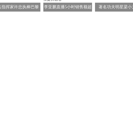
名指挥家许忠执棒巴黎
李亚鹏直播5小时销售额超
著名功夫明星梁小
弦乐团 中法文化在音乐
千万，嫣然天使基金收到
世，享年77岁，曾饰
舞台流转
捐款已超1570万，苏州一
云邪神”
企业愿无偿提供场地