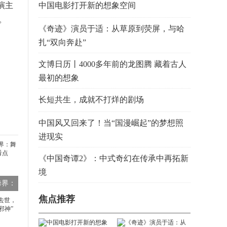
演主
中国电影打开新的想象空间
。
《奇迹》演员于适：从草原到荧屏，与哈
扎“双向奔赴”
文博日历丨4000多年前的龙图腾 藏着古人
最初的想象
长短共生，成就不打烊的剧场
中国风又回来了！当“国漫崛起”的梦想照
进现实
《中国奇谭2》：中式奇幻在传承中再拓新
境
跨界：
焦点推荐
带来新