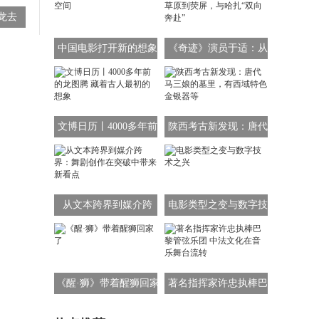
龙去
演“火
中国电影打开新的想象
《奇迹》演员于适：从
空间
草原到荧屏，与哈扎“双
向奔赴”
文博日历丨4000多年前
陕西考古新发现：唐代
的龙图腾 藏着古人最初
马三娘的墓里，有西域
的想象
特色金银器等
从文本跨界到媒介跨
电影类型之变与数字技
界：舞剧创作在突破中
术之兴
带来新看点
《醒·狮》带着醒狮回家
著名指挥家许忠执棒巴
了
黎管弦乐团 中法文化在