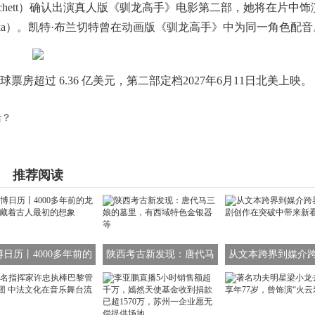
nchett）确认出演真人版《驯龙高手》电影第二部，她将在片中饰
Valka）。凯特·布兰切特曾在动画版《驯龙高手》中为同一角色配音
超过 6.36 亿美元，第二部定档2027年6月11日北美上映。
活？
推荐阅读
博日历丨4000多年前的
陕西考古新发现：唐代马
从文本跨界到媒介
图腾 藏着古人最初的想
三娘的墓里，有西域特色
舞剧创作在突破中
象
金银器等
看点