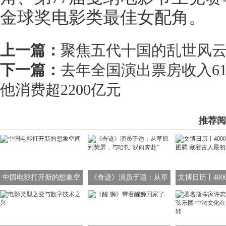
金球奖电影类最佳女配角。
上一篇：
聚焦五代十国的乱世风
下一篇：
去年全国演出票房收入61
他消费超2200亿元
推荐阅
中国电影打开新的想象空
《奇迹》演员于适：从草
文博日历丨400
间
原到荧屏，与哈扎“双向奔
龙图腾 藏着古
赴”
象