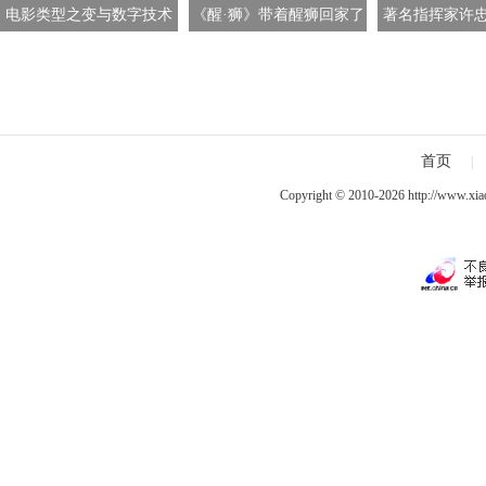
电影类型之变与数字技术
《醒·狮》带着醒狮回家了
著名指挥家许
之兴
管弦乐团 中法
舞台流
首页
|
Copyright © 2010-2026
http://www.xia