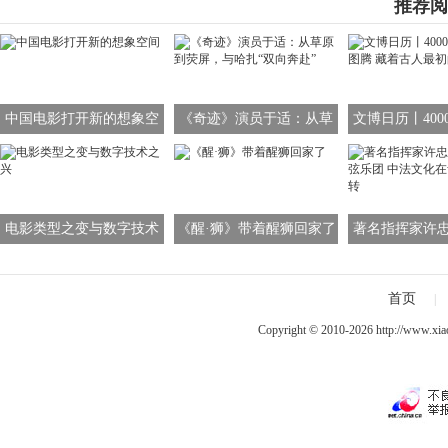
推荐阅
中国电影打开新的想象空
《奇迹》演员于适：从草
文博日历丨400
间
原到荧屏，与哈扎“双向奔
龙图腾 藏着古
赴”
象
电影类型之变与数字技术
《醒·狮》带着醒狮回家了
著名指挥家许
之兴
管弦乐团 中法
舞台流
首页
|
Copyright © 2010-2026
http://www.xia