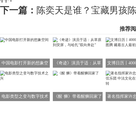
下一篇：
陈奕天是谁？宝藏男孩
推荐阅
中国电影打开新的想象空
《奇迹》演员于适：从草
文博日历丨400
间
原到荧屏，与哈扎“双向奔
龙图腾 藏着古
赴”
象
电影类型之变与数字技术
《醒·狮》带着醒狮回家了
著名指挥家许
之兴
管弦乐团 中法
舞台流