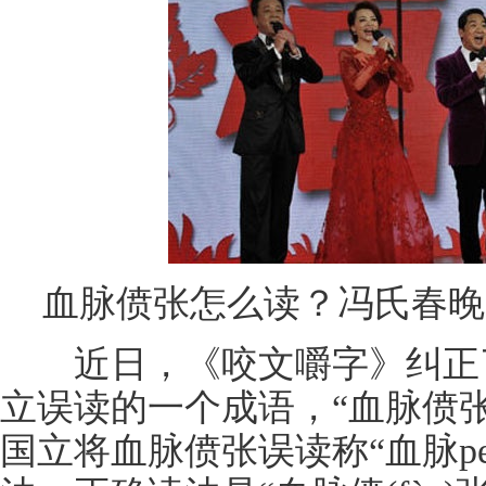
血脉偾张怎么读？冯氏春晚
近日，《咬文嚼字》纠正了
立误读的一个成语，“血脉偾张
国立将血脉偾张误读称“血脉p