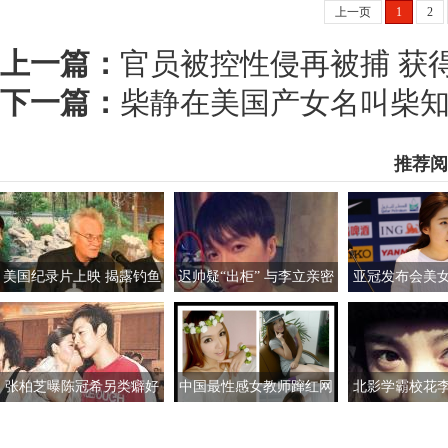
上一页
1
2
上一篇：
官员被控性侵再被捕 获
下一篇：
柴静在美国产女名叫柴知
推荐阅
美国纪录片上映 揭露钓鱼
迟帅疑“出柜” 与李立亲密
亚冠发布会美
岛自古属于中国事实
照外泄称对女生没兴趣
素颜清纯如
张柏芝曝陈冠希另类癖好
中国最性感女教师蹿红网
北影学霸校花
自揭拍艳照因由
络 婀娜多姿的身材精致可
杨幂刘诗诗 高
人的脸蛋迷倒万千宅男
装美照P