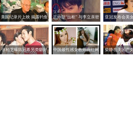
美国纪录片上映 揭露钓鱼
迟帅疑“出柜” 与李立亲密
亚冠发布会美
岛自古属于中国事实
照外泄称对女生没兴趣
素颜清纯如
张柏芝曝陈冠希另类癖好
中国最性感女教师蹿红网
柴静在美国产
自揭拍艳照因由
络 婀娜多姿的身材精致可
然 摄影师老
人的脸蛋迷倒万千宅男