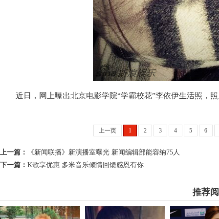
近日，网上曝出北京电影学院“学霸校花”李依伊生活照，照
上一页
1
2
3
4
5
6
上一篇：
《新闻联播》新演播室曝光 新闻编辑部能容纳75人
下一篇：
K歌享优惠 多米音乐倾情回馈感恩有你
推荐阅