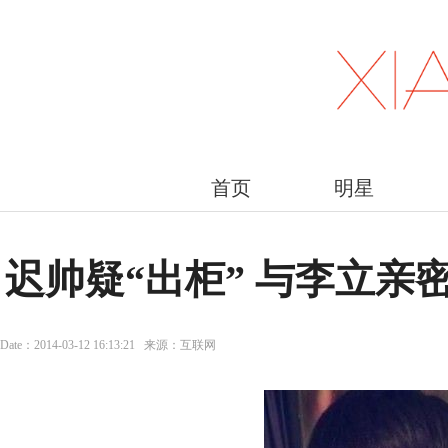
首页
明星
迟帅疑“出柜” 与李立
Date：2014-03-12 16:13:21 来源：互联网