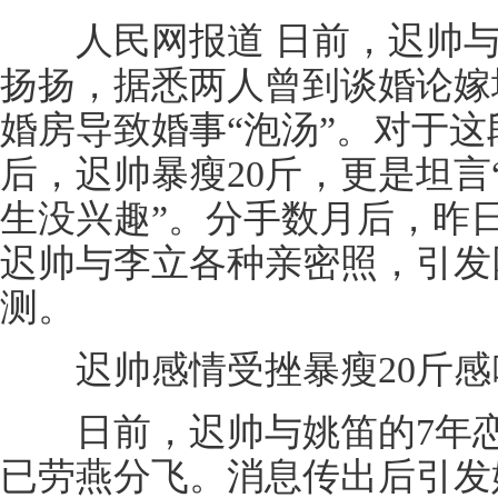
人民网报道 日前，迟帅与
扬扬，据悉两人曾到谈婚论嫁
婚房导致婚事“泡汤”。对于
后，迟帅暴瘦20斤，更是坦言
生没兴趣”。分手数月后，昨
迟帅与李立各种亲密照，引发
测。
迟帅感情受挫暴瘦20斤感
日前，迟帅与姚笛的7年恋
已劳燕分飞。消息传出后引发