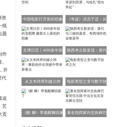
师资
中国电影打开新的想象
《奇迹》演员于适：从
一线
空间
草原到荧屏，与哈扎“双
点题
向奔赴”
文博日历丨4000多年前
陕西考古新发现：唐代
创作
的龙图腾 藏着古人最初
马三娘的墓里，有西域
性、
的想象
特色金银器等
，开
时代
从文本跨界到媒介跨
电影类型之变与数字技
界：舞剧创作在突破中
术之兴
续追
带来新看点
、艺
《醒·狮》带着醒狮回家
著名指挥家许忠执棒巴
大贡
了
黎管弦乐团 中法文化在