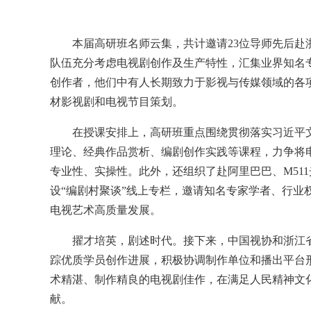
本届高研班名师云集，共计邀请23位导师先后赴浙为
队伍充分考虑电视剧创作及生产特性，汇集业界知名
创作者，他们中有人长期致力于影视与传媒领域的各
材影视剧和电视节目策划。
在授课安排上，高研班重点围绕贯彻落实习近平文
理论、经典作品赏析、编剧创作实践等课程，力争将
专业性、实操性。此外，还组织了赴阿里巴巴、M51
设“编剧村聚谈”线上专栏，邀请知名专家学者、行业
电视艺术高质量发展。
擢才培英，剧述时代。接下来，中国视协和浙江省
踪优质学员创作进展，积极协调制作单位和播出平台
术精湛、制作精良的电视剧佳作，在满足人民精神文
献。