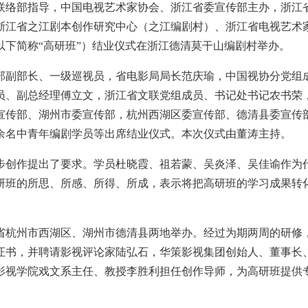
联络部指导，中国电视艺术家协会、浙江省委宣传部主办，浙江
浙江省之江剧本创作研究中心（之江编剧村）、浙江省电视艺术
（以下简称“高研班”）结业仪式在浙江德清莫干山编剧村举办。
副部长、一级巡视员，省电影局局长范庆瑜，中国视协分党组
员、副总经理傅立文，浙江省文联党组成员、书记处书记农书荣
宣传部、湖州市委宣传部，杭州西湖区委宣传部、德清县委宣传
0余名中青年编剧学员等出席结业仪式。本次仪式由董涛主持。
创作提出了要求。学员杜晓霞、祖若蒙、吴炎泽、吴佳谕作为
研班的所思、所感、所得、所成，表示将把高研班的学习成果转
省杭州市西湖区、湖州市德清县两地举办。经过为期两周的研修，
证书，并聘请影视评论家陆弘石，华策影视集团创始人、董事长
影视学院戏文系主任、教授李胜利担任创作导师，为高研班提供