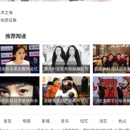
艺术之海
球创意征集
推荐阅读
冠发布会美女翻译走红
澳大利亚双胞胎姐妹处同
奶茶妹妹否认恋京
素颜清纯如奶茶妹妹
一个男友 睡一张床
人 网友嘱咐"千万
叔"
影学霸校花李依伊秒杀
柴静在美国产女名叫柴知
《咬文嚼字》给春
幂刘诗诗 高校校花校服
然 摄影师老公婚史被扒
张国立读错"血脉偾
装美照Pk
首页
明星
影视
音乐
综艺
演艺
热点
|
|
|
|
|
|