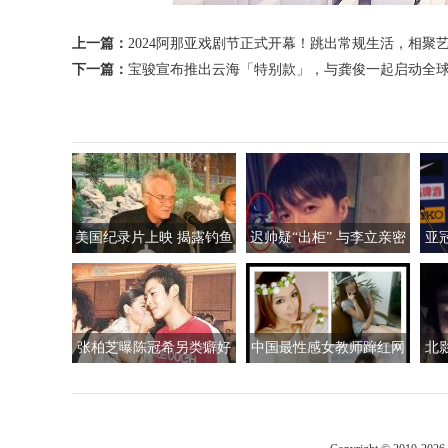
上一篇：
2024阿那亚戏剧节正式开幕！跳出常规生活，相聚
下一篇：
宝骏宣布推出云海「特别款」，与龚俊一起启动全
美国纪录片上映 揭露钓鱼
迟帅疑“出柜” 与李立亲密
亚
岛自古属于中国事实
照外泄称对女生没兴趣
张柏芝曝陈冠希另类癖好
中国最性感女教师蹿红网
北
自揭拍艳照因由
络 婀娜多姿的身材精致可
杨
人的脸蛋迷倒万千宅男