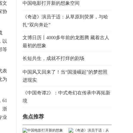
省文
中国电影打开新的想象空间
家协
《奇迹》演员于适：从草原到荧屏，与哈
扎“双向奔赴”
成
文博日历丨4000多年前的龙图腾 藏着古人
，以
最初的想象
部等
长短共生，成就不打烊的剧场
代表
中国风又回来了！当“国漫崛起”的梦想照
化为
进现实
《中国奇谭2》：中式奇幻在传承中再拓新
61
境
、浙
焦点推荐
专业