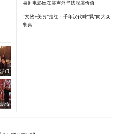
喜剧电影应在笑声外寻找深层价值
“文物+美食”走红：千年汉代味“飘”向大众
餐桌
东掌门
别找大
晚挑错
张"