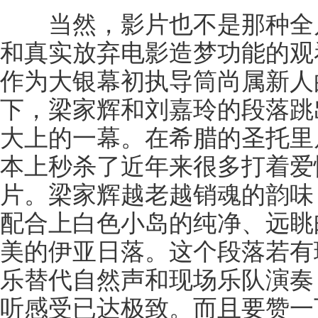
当然，影片也不是那种全片
和真实放弃电影造梦功能的观
作为大银幕初执导筒尚属新人
下，梁家辉和刘嘉玲的段落跳
大上的一幕。在希腊的圣托里
本上秒杀了近年来很多打着爱
片。梁家辉越老越销魂的韵味
配合上白色小岛的纯净、远眺
美的伊亚日落。这个段落若有
乐替代自然声和现场乐队演奏
听感受已达极致。而且要赞一