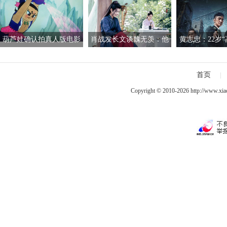
葫芦娃确认拍真人版电影
肖战发长文谈魏无羡：他
黄志忠：22岁“
已获上海电影制片厂授权
就像一束绚丽的烟
中戏 曾仅有1
首页
|
Copyright © 2010-2026
http://www.xia