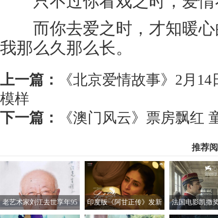
只不过你看戏之时，爱情
而你去爱之时，才知暖心的
我那么久那么长。
上一篇：
《北京爱情故事》2月14
模样
下一篇：
《澳门风云》票房飘红 
推荐阅
老艺术家刘江去世享年95
印度版《阿甘正传》发新
法国电影凯撒
岁 曾饰演过胡汉三
海报 阿米尔汗与女主亮相
风波 董事会成