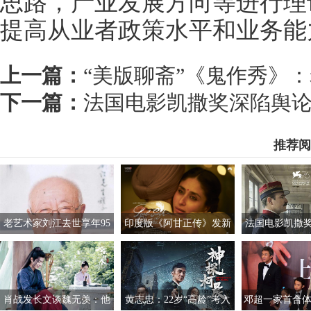
思路，产业发展方向等进行理
提高从业者政策水平和业务能
上一篇：
“美版聊斋”《鬼作秀》：
下一篇：
法国电影凯撒奖深陷舆论
推荐阅
老艺术家刘江去世享年95
印度版《阿甘正传》发新
法国电影凯撒
岁 曾饰演过胡汉三
海报 阿米尔汗与女主亮相
风波 董事会成
肖战发长文谈魏无羡：他
黄志忠：22岁“高龄”考入
邓超一家首合体