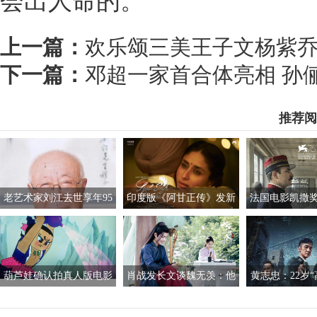
会出人命的。”
上一篇：
欢乐颂三美王子文杨紫乔
下一篇：
邓超一家首合体亮相 孙俪
推荐阅
老艺术家刘江去世享年95
印度版《阿甘正传》发新
法国电影凯撒
岁 曾饰演过胡汉三
海报 阿米尔汗与女主亮相
风波 董事会成
葫芦娃确认拍真人版电影
肖战发长文谈魏无羡：他
黄志忠：22岁“
已获上海电影制片厂授权
就像一束绚丽的烟
中戏 曾仅有1