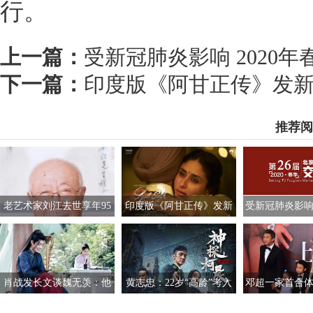
行。
上一篇：
受新冠肺炎影响 2020
下一篇：
印度版《阿甘正传》发新
推荐阅
老艺术家刘江去世享年95
印度版《阿甘正传》发新
受新冠肺炎影响 
岁 曾饰演过胡汉三
海报 阿米尔汗与女主亮相
交会开启线
肖战发长文谈魏无羡：他
黄志忠：22岁“高龄”考入
邓超一家首合体
就像一束绚丽的烟
中戏 曾仅有150元收入
调侃老公“