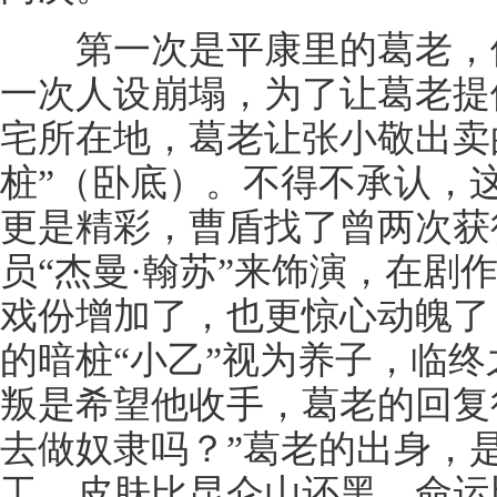
第一次是平康里的葛老，他
一次人设崩塌，为了让葛老提
宅所在地，葛老让张小敬出卖
桩”（卧底）。不得不承认，
更是精彩，曹盾找了曾两次获
员“杰曼·翰苏”来饰演，在剧
戏份增加了，也更惊心动魄了
的暗桩“小乙”视为养子，临
叛是希望他收手，葛老的回复
去做奴隶吗？”葛老的出身，是
工，皮肤比昆仑山还黑，命运