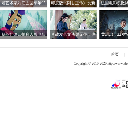
老艺术家刘江去世享年95
印度版《阿甘正传》发新
法国电影凯撒
岁 曾饰演过胡汉三
海报 阿米尔汗与女主亮相
风波 董事会成
葫芦娃确认拍真人版电影
肖战发长文谈魏无羡：他
黄志忠：22岁“
已获上海电影制片厂授权
就像一束绚丽的烟
中戏 曾仅有1
首页
|
Copyright © 2010-2026
http://www.xia