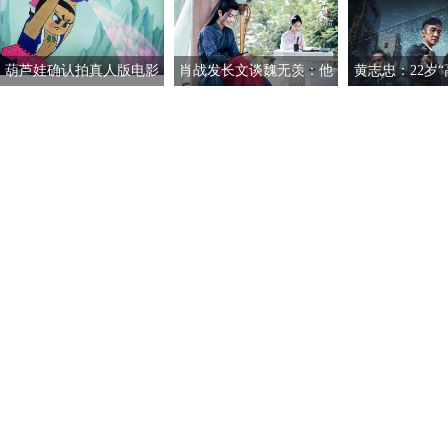
葫芦娃确认拍真人版电影
肖战发长文谈魏无羡：他
黄志忠：22岁“
已获上海电影制片厂授权
就像一束绚丽的烟
中戏 曾仅有1