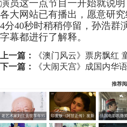
演员这一点节目一开始就说明
各大网站已有播出，愿意研究
4分40秒时稍稍停留，孙浩
字幕都进行了解释。
上一篇：
《澳门风云》票房飘红 
下一篇：
《大闹天宫》成国内华语
推荐阅
老艺术家刘江去世享年95
印度版《阿甘正传》发新
法国电影凯撒
岁 曾饰演过胡汉三
海报 阿米尔汗与女主亮相
风波 董事会成