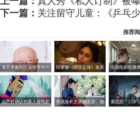
上一篇：
真人秀《私人订制》被
下一篇：
关注留守儿童：《乒乓少
推荐阅
老艺术家刘江去世享年95
印度版《阿甘正传》发新
法国电影凯撒
岁 曾饰演过胡汉三
海报 阿米尔汗与女主亮相
风波 董事会成
葫芦娃确认拍真人版电影
肖战发长文谈魏无羡：他
黄志忠：22岁“
已获上海电影制片厂授权
就像一束绚丽的烟
中戏 曾仅有1